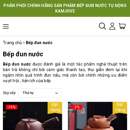
PHÂN PHỐI CHÍNH HÃNG SẢN PHẨM BẾP ĐUN NƯỚC TỰ ĐỘNG
KAMJOVE
Trang chủ
Bếp đun nước
Bếp đun nước
Bếp đun nước
được đánh giá là một tác phẩm nghệ thuật trên
bàn trà không chỉ bởi cảm giác thanh tao, thư giãn đem lại khi
ngắm nhìn quá trình đun nấu, mà còn bởi chính những ưu điểm
vượt trội , tiện ích của bếp
Sắp xếp:
Thứ tự
Đặt
Đặt
-16%
-3%
Hàng
Hàng