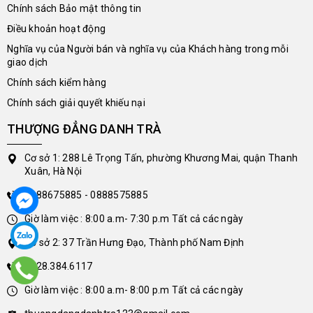
Chính sách Bảo mật thông tin
Điều khoản hoạt động
Nghĩa vụ của Người bán và nghĩa vụ của Khách hàng trong mỗi
giao dịch
Chính sách kiểm hàng
Chính sách giải quyết khiếu nại
THƯỢNG ĐẲNG DANH TRÀ
Cơ sở 1: 288 Lê Trọng Tấn, phường Khương Mai, quận Thanh
Xuân, Hà Nội
0888675885 - 0888575885
Giờ làm việc : 8:00 a.m- 7:30 p.m Tất cả các ngày
Cơ sở 2: 37 Trần Hưng Đạo, Thành phố Nam Định
0228.384.6117
Giờ làm việc : 8:00 a.m- 8:00 p.m Tất cả các ngày