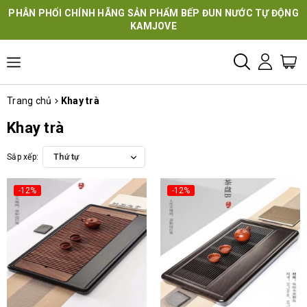
ÂN PHỐI CHÍNH HÃNG SẢN PHẨM BẾP ĐUN NƯỚC TỰ ĐỘNG
Đ
KAMJOVE
Trang chủ
Khay trà
Khay trà
Sắp xếp:
Thứ tự
-12%
-12%