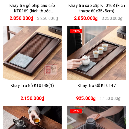
Khay trà gỗ phíp cao cấp
Khay trà cao cấp KT0168 (kích
KT0169 (kích thước
thước 60x35x5cm)
60x36x4.5cm)
2.850.000₫
2.850.000₫
3.250.000₫
3.250.000₫
-20%
Khay Trà Gỗ KT0148(1)
Khay Trà Gỗ KT0147
2.150.000₫
925.000₫
1.150.000₫
-2%