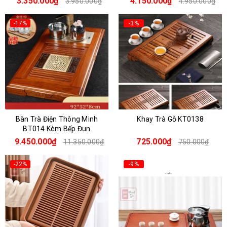
3.350.000₫
4.150.000₫
3.950.000₫
4.950.000₫
-17%
-3%
Bàn Trà Điện Thông Minh
Khay Trà Gỗ KT0138
BT014 Kèm Bếp Đun
9.450.000₫
725.000₫
11.350.000₫
750.000₫
-22%
-9%