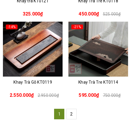
Khay trà KT0121
Khay Trà Tre KT0118
325.000₫
450.000₫
525.000₫
-14%
-21%
Khay Trà Gỗ KT0119
Khay Trà Tre KT0114
2.550.000₫
595.000₫
2.950.000₫
750.000₫
1
2