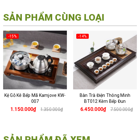
SẢN PHẨM CÙNG LOẠI
-15%
-14%
Kệ Gỗ Kê Bếp Mã Kamjove KW-
Bàn Trà Điện Thông Minh
007
BT012 Kèm Bếp Đun
1.150.000₫
6.450.000₫
1.350.000₫
7.500.000₫
SẢN PHẨM ĐÃ XEM