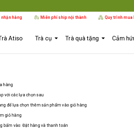
ÂN PHỐI CHÍNH HÃNG SẢN PHẨM BẾP ĐUN NƯỚC TỰ ĐỘNG KAMJ
i nhận hàng
Miễn phí ship nội thành
Quy trình mua
Trà Atiso
Trà cụ
Trà quà tặng
Cảm hứn
ua hàng
p với các lựa chọn sau
àng để lựa chọn thêm sản phẩm vào giỏ hàng
em giỏ hàng
g bấm vào: Đặt hàng và thanh toán