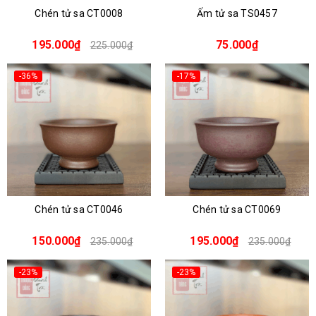
Chén tử sa CT0008
Ấm tử sa TS0457
195.000₫
75.000₫
225.000₫
-36%
-17%
Chén tử sa CT0046
Chén tử sa CT0069
150.000₫
195.000₫
235.000₫
235.000₫
-23%
-23%