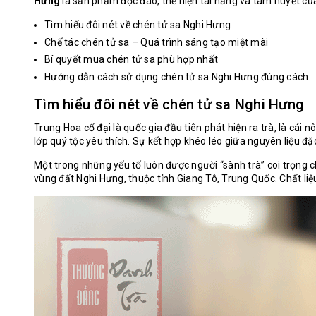
Hưng
là sản phẩm độc đáo, thể hiện tài năng và tâm huyết c
T
ìm hiểu đôi nét về chén tử sa Nghi Hưng
Chế tác chén tử sa – Quá trình sáng tạo miệt mài
Bí quyết mua chén tử sa phù hợp nhất
Hướng dẫn cách sử dụng chén tử sa Nghi Hưng đúng cách
Tìm hiểu đôi nét về chén tử sa Nghi Hưng
Trung Hoa cổ đại là quốc gia đầu tiên phát hiện ra trà, là cá
lớp quý tộc yêu thích. Sự kết hợp khéo léo giữa nguyên liệu đặ
Một trong những yếu tố luôn được người “sành trà” coi trọng c
vùng đất Nghi Hưng, thuộc tỉnh Giang Tô, Trung Quốc. Chất li