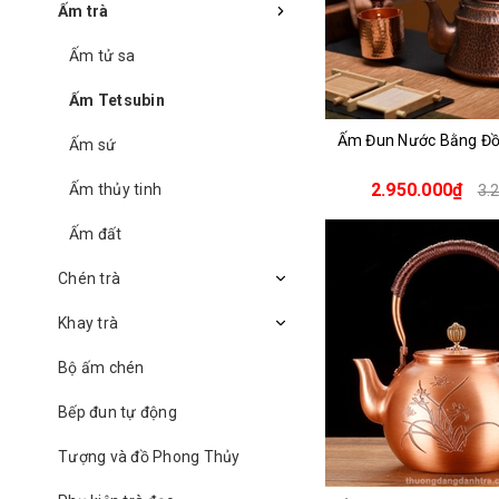
Ấm trà
Ấm tử sa
Ấm Tetsubin
Ấm Đun Nước Bằng Đ
Ấm sứ
2.950.000₫
Ấm thủy tinh
3.
Ấm đất
Chén trà
Khay trà
Bộ ấm chén
Bếp đun tự động
Tượng và đồ Phong Thủy