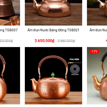
ồng TSB037
Ấm Đun Nước Bằng Đồng TSB021
Ấm Đun Nư
3.650.000₫
250.000₫
3.980.000₫
-12%