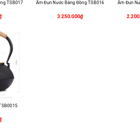
ồng TSB017
Ấm Đun Nước Bằng Đồng TSB016
Ấm Đun N
₫
3.250.000₫
2.200
 TSB0015
₫