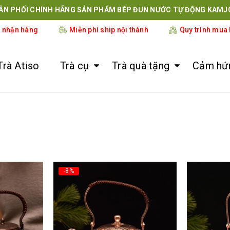
ÂN PHỐI CHÍNH HÃNG SẢN PHẨM BẾP ĐUN NƯỚC TỰ ĐỘNG KAMJ
i nhận hàng
Miễn phí ship nội thành
Quy trình mua
Trà Atiso
Trà cụ
Trà quà tặng
Cảm hứn
-8%