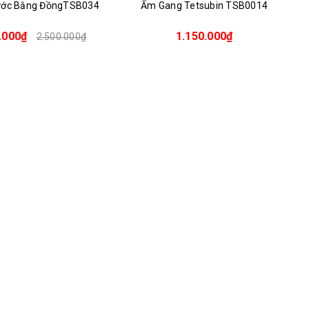
ước Bằng ĐồngTSB034
Ấm Gang Tetsubin TSB0014
.000₫
1.150.000₫
2.500.000₫