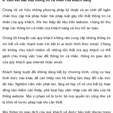
6. Cam kết bảo mật thông tin cá nhân của khách hàng
Chúng tôi sở hữu những phương pháp kỹ thuật và an ninh để ngăn
chặn truy cập trái phép hoặc trái pháp luật gây tổn thất thông tin cá
nhân của quý khách. Khi thu thập dữ liệu trên website, chúng tôi thu
thập các thông tin cá nhân của khách hàng và lưu trữ an toàn.
Chúng tôi khuyến cáo quý khách không nên cung cấp những thông tin
chi tiết về việc thanh toán với bất kì ai dưới hình thức email. Chúng
tôi không chịu trách nhiệm về những tổn thất mà quý khách có thể
gánh chịu trong việc trao đổi thông tin cá nhân, thông tin giao dịch
của quý khách qua internet hoặc email.
Khách hàng tuyệt đối không dùng bất kỳ chương trình, công cụ hay
hình thức nào khác để can thiệp vào hệ thống làm thay đổi cấu trúc
dữ liệu. Nghiêm cấm việc phát tán, lăng xê hay cổ vũ cho bất kỳ hoạt
động nào nhằm can thiệp, phá hoại hay xâm nhập vào dữ liệu của hệ
thống website. Mọi vi phạm sẽ bị tước bỏ mọi quyền lợi cũng như sẽ
bị khởi tố trước pháp luật khi cần thiết.
Mọi thông tin giao dịch của quý khách sẽ được bảo mật nhưng trong