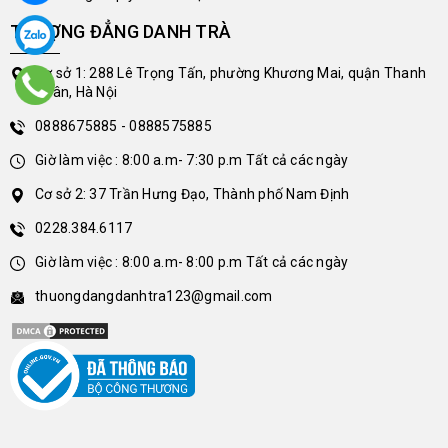
THƯỢNG ĐẲNG DANH TRÀ
Cơ sở 1: 288 Lê Trọng Tấn, phường Khương Mai, quận Thanh
Xuân, Hà Nội
0888675885 - 0888575885
Giờ làm việc : 8:00 a.m- 7:30 p.m Tất cả các ngày
Cơ sở 2: 37 Trần Hưng Đạo, Thành phố Nam Định
0228.384.6117
Giờ làm việc : 8:00 a.m- 8:00 p.m Tất cả các ngày
thuongdangdanhtra123@gmail.com