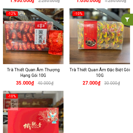
1.950.000₫
1.050.000₫
2.250.000₫
1.250.000₫
-12%
-10%
Trà Thiết Quan Âm Thượng
Trà Thiết Quan Âm Đặc Biệt Gói
Hạng Gói 10G
10G
35.000₫
27.000₫
40.000₫
30.000₫
-10%