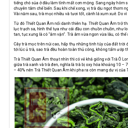
tiếng chó sủa ở đâu làm tỉnh mất cơn mộng. Sang ngày hôm sa
chuyên tâm chế biến. Sau khi chế xong, vị trà dịu ngọt thơm n
Vài năm sau, trà mọc nhiều và tươi tốt, cành lá xum xuê. Do 
Từ đó Thiết Quan Âm nổi danh thiên hạ. Thiết Quan Âm trở 
lục trạch sa, hình thể tựa như cái đầu con chuồn chuồn, như l
tan, tục xưng là có "âm vận". Trà âm vừa ngon vừa lâu, có thể
Cây trà mọc trên núi cao, hấp thụ những tinh túy của đất trời
tới lúc ủ trà, sao trà đều hoàn toàn thủ công, không tẩm ướp
Trà Thiết Quan Âm thoạt nhìn thì có vẻ khá giống với Trà Ô L
giữa trà xanh và trà đen, nghĩa là trà bị oxy hóa khoảng 10 
– 40% nên Trà Thiết Quan Âm khi pha ra còn mang dư vị của 