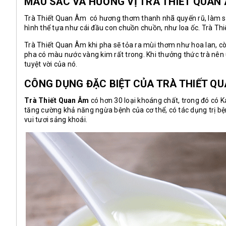
MÀU SẮC VÀ HƯƠNG VỊ TRÀ THIẾT QUAN
Trà Thiết Quan Âm có hương thơm thanh nhã quyến rũ, làm say
hình thể tựa như cái đầu con chuồn chuồn, như loa ốc.
Trà Th
Trà Thiết Quan Âm khi pha sẽ tỏa ra mùi thơm như hoa lan, cò
pha có màu nước vàng kim rất trong. Khi thưởng thức trà nên u
tuyệt vời của nó.
CÔNG DỤNG ĐẶC BIỆT CỦA TRÀ THIẾT Q
Trà Thiết Quan Âm
có hơn 30 loại khoáng chất, trong đó có K
tăng cường khả năng ngừa bệnh của cơ thể, có tác dụng trị b
vui tươi sảng khoái.