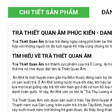
CHI TIẾT SẢN PHẨM
ĐÁ
TRÀ THIẾT QUAN ÂM PHÚC KIẾN - DAN
Trà Thiết Quan Âm
là loại trà đang ngày càng phổ biến tại 
hợp với những người có độ tuổi ngoài 40. Hãy cùng chúng tôi 
TÌM HIỂU VỀ TRÀ THIẾT QUAN ÂM
Trà Thiết Quan Âm
trở thành cực phẩm của trà Ô Long, là một 
thế mà nó mới được đặt tên là Thiết Quan Âm.
An Khê
là một huyện nằm gần Hạ Môn thuộc đông nam bộ tỉnh P
có sản xuất trà. Ở An Khê lượng nước mưa dồi dào, khí hậu lại
lựa một loạt giống cây trà tốt nên hiện giờ ở đó có hơn 60 loạ
danh toàn quốc. Vì vậy, An Khê còn có tên là "Trà Thụ Lương ch
Trà Thiết Quan Âm vốn được sản xuất ở trấn Tây Bình huyện 
Thanh năm vua Càn Long, trên vườn trà ở trấn Tây Bình, huy
vậy suốt mười năm trời không hề gián đoạn, đủ thấy lòng thàn