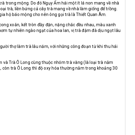
trà trong mộng. Do đó Ngụy Ẩm hái một ít lá non mang về nhà
oại trà, liền bứng cả cây trà mang về nhà làm giống để trồng.
 gia hộ báo mộng cho nên ông gọi trà là Thiết Quan Âm.
à cong xoắn, kết tròn đầy đặn, nặng chắc đều nhau, màu xanh
hơm tự nhiên ngào ngạt của hoa lan, vị trà đậm đà dịu ngọt lâu
người thợ làm trà lâu năm, với những công đoạn từ khi thu hái
Âm và
Trà Ô Long
cùng thuộc nhóm trà vàng (là loại trà nằm
%, còn trà Ô Long thì độ oxy hóa thường nằm trong khoảng 30