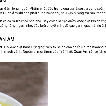
 ÂM
 đắm lòng người. Phẩm chất đặc trưng của trà là sợi trà cong xoắn, 
iết Quan Âm
khi pha phải dùng nước sôi, như vậy hương trà mới thoát 
n có cả mùi hạt dẻ nhè nhẹ. Đây chính là đặc điểm khác biệt lớn nhất
ống từng ngụm nhỏ, đầu lưỡi chuyển nhẹ để các gai vị giác trên lưỡi t
UAN ÂM
ali, Flo, đặc biệt hàm lượng nguyên tố Selen cao nhất. Những khoáng c
ệnh mạch vành. Ngoài ra, mùi thơm của Trà Thiết Quan Âm rất có ích 