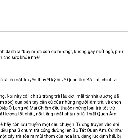
.
 mệnh danh là "bảy nước còn dư hương", không gây mất ngủ, phù
nh cho sức khỏe nhé!
ó là cả một truyền thuyết kỳ bí về Quan âm Bồ Tát, chính vì
 Nơi này có lịch sử trồng trà lâu đời, mãi từ nhà Đường đã
hăm sóc) qua bàn tay cần cù của những người làm trà, và chọn
 Diệp Ô Long và Mai Chiêm đều thuộc những loại trà tốt trứ
ất lượng tốt nhất, nổi tiếng nhất phải nói là Thiết Quan Âm.
ê hãy còn lưu truyền một câu chuyện. Tương truyền vào đời
ng đều pha 3 chum trà cúng dường lên Bồ Tát Quan Âm. Cứ như
t cây trà tỏa ra mùi thơm của hoa lan, đang lúc định hái, bị