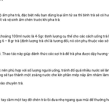
ộ ấm pha trà, đặc biệt nếu bạn dùng loại ấm tử sa thì bình trà sẽ có 
t và vệ sinh ấm chén trước khi pha trà.
oảng 100ml nước là 4-5gr. Định lượng cụ thể cho các cách uống trà l
g 6 – 8 gr trà (định lượng trà chỉ là tương đối, nó còn phụ thuộc vào
i. Thao tác này giúp đánh thức các sợi trà để trà pha được dậy hương
n phù hợp với số lượng người uống, tránh đổ quá nhiều nước sẽ làm t
ũng sẽ tạo thành một zoăng nước che kín phần mép nắp ấm nhằm làm 
 vào chuyên trà.
một tay cầm một tay đỡ chén trà rồi đưa nhẹ ngang qua mũi để thưởng 