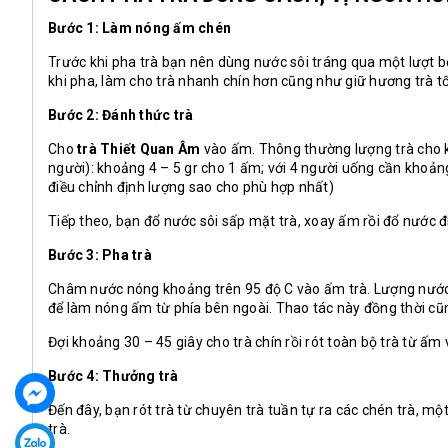
Bước 1: Làm nóng ấm chén
Trước khi pha trà bạn nên dùng nước sôi tráng qua một lượt b
khi pha, làm cho trà nhanh chín hơn cũng như giữ hương trà tố
Bước 2: Đánh thức trà
Cho
trà Thiết Quan Âm
vào ấm. Thông thường lượng trà cho kh
người): khoảng 4 – 5 gr cho 1 ấm; với 4 người uống cần khoản
điều chỉnh định lượng sao cho phù hợp nhất)
Tiếp theo, bạn đổ nước sôi sấp mặt trà, xoay ấm rồi đổ nước đ
Bước 3: Pha trà
Châm nước nóng khoảng trên 95 độ C vào ấm trà. Lượng nước nê
để làm nóng ấm từ phía bên ngoài. Thao tác này đồng thời c
Đợi khoảng 30 – 45 giây cho trà chín rồi rót toàn bộ trà từ ấm
Bước 4: Thưởng trà
Đến đây, bạn rót trà từ chuyên trà tuần tự ra các chén trà, 
trà.