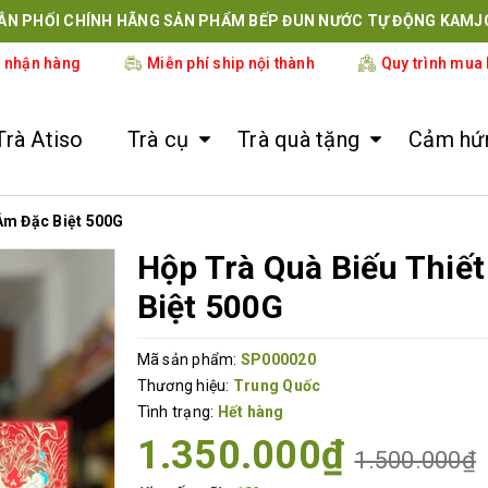
ÂN PHỐI CHÍNH HÃNG SẢN PHẨM BẾP ĐUN NƯỚC TỰ ĐỘNG KAMJ
i nhận hàng
Miễn phí ship nội thành
Quy trình mua
Trà Atiso
Trà cụ
Trà quà tặng
Cảm hứn
Âm Đặc Biệt 500G
Hộp Trà Quà Biếu Thiế
Biệt 500G
Mã sản phẩm:
SP000020
Thương hiệu:
Trung Quốc
Tình trạng:
Hết hàng
1.350.000₫
1.500.000₫