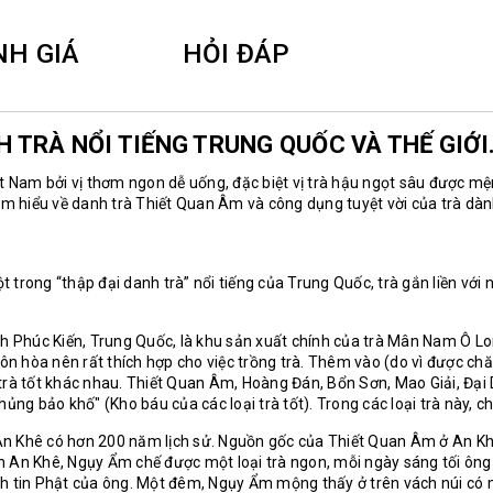
NH GIÁ
HỎI ĐÁP
H TRÀ NỔI TIẾNG TRUNG QUỐC VÀ THẾ GIỚI
Việt Nam bởi vị thơm ngon dễ uống, đặc biệt vị trà hậu ngọt sâu được
tìm hiểu về danh trà Thiết Quan Âm và công dụng tuyệt vời của trà dà
trong “thập đại danh trà” nổi tiếng của Trung Quốc, trà gắn liền với n
húc Kiến, Trung Quốc, là khu sản xuất chính của trà Mân Nam Ô Long.
 ôn hòa nên rất thích hợp cho việc trồng trà. Thêm vào (do vì được c
i trà tốt khác nhau. Thiết Quan Âm, Hoàng Đán, Bổn Sơn, Mao Giải, Đại
ủng bảo khố" (Kho báu của các loại trà tốt). Trong các loại trà này, ch
An Khê có hơn 200 năm lịch sử. Nguồn gốc của Thiết Quan Âm ở An Kh
ện An Khê, Ngụy Ẩm chế được một loại trà ngon, mỗi ngày sáng tối ô
h tin Phật của ông. Một đêm, Ngụy Ẩm mộng thấy ở trên vách núi có mộ