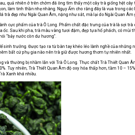
u, quả nhiên ở trên chởm đá ông tìm thấy một cây trà giống hệt cây 
gon, làm tinh thần nhẹ nhàng. Ngụy Ẩm cho rằng đây là vua trong các l
vì lá trà đẹp như Ngài Quan Âm, nặng như sắt, mà lại do Ngài Quan Âm
thành cực phẩm của
trà Ô Long
. Phẩm chất đặc trưng của trà là sợi tr
oa ốc. Sau khi pha, trà màu vàng tươi đậm, đẹp tựa hổ phách, có mùi t
 nói "bảy nước còn dư hương".
 để sinh trưởng. Được tạo ra từ bàn tay khéo léo lành nghề của những 
 thêm bất cứ phụ gia nào nên trà giữ được hương thơm tự nhiên nhất.
ong và thường bị nhầm lẫn với Trà Ô Long. Thực chất Trà Thiết Quan 
– 70%. Tuy nhiên, Trà Thiết Quan Âm độ oxy hóa thấp hơn, tầm 10 – 15
Trà Xanh khá nhiều.