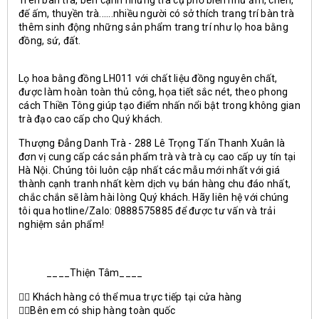
Trên
bàn trà
, bên cạnh những trà cụ phổ biến như ấm, chén,
đế ấm, thuyền trà......nhiều người có sở thích trang trí bàn trà
thêm sinh động những sản phẩm trang trí như lọ hoa bằng
đồng, sứ, đất.
Lọ hoa bằng đồng LH011 với chất liệu đồng nguyên chất,
được làm hoàn toàn thủ công, họa tiết sắc nét, theo phong
cách Thiền Tông giúp tạo điểm nhấn nổi bật trong không gian
trà đạo cao cấp cho Quý khách.
Thượng Đẳng Danh Trà - 288 Lê Trọng Tấn Thanh Xuân là
đơn vị cung cấp các sản phẩm trà và trà cụ cao cấp uy tín tại
Hà Nội. Chúng tôi luôn cập nhất các mẫu mới nhất với giá
thành cạnh tranh nhất kèm dịch vụ bán hàng chu đáo nhất,
chắc chắn sẽ làm hài lòng Quý khách. Hãy liên hệ với chúng
tôi qua hotline/Zalo: 0888575885 để được tư vấn và trải
nghiệm sản phẩm!
____Thiện Tâm____
👍🏻 Khách hàng có thể mua trực tiếp tại cửa hàng
👍🏻Bên em có ship hàng toàn quốc