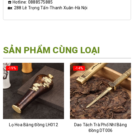
☎️ Hotline: 0888575885
🏡: 288 Lê Trọng Tấn-Thanh Xuân-Hà Nội
SẢN PHẨM CÙNG LOẠI
-19%
-14%
Lọ Hoa Bằng Đồng LH012
Dao Tách Trà Phổ Nhĩ Bằng
Đồng DT006