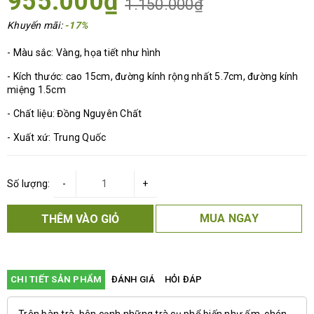
955.000₫
1.150.000₫
Khuyến mãi:
-17%
- Màu sắc: Vàng, họa tiết như hình
- Kích thước: cao 15cm, đường kính rộng nhất 5.7cm, đường kính
miệng 1.5cm
- Chất liệu: Đồng Nguyên Chất
- Xuất xứ: Trung Quốc
Số lượng:
-
+
MUA NGAY
THÊM VÀO GIỎ
CHI TIẾT SẢN PHẨM
ĐÁNH GIÁ
HỎI ĐÁP