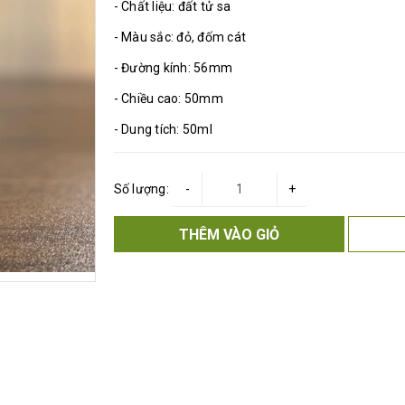
- Chất liệu: đất tử sa
- Màu sắc: đỏ, đốm cát
- Đường kính: 56mm
- Chiều cao: 50mm
- Dung tích: 50ml
Số lượng:
-
+
THÊM VÀO GIỎ