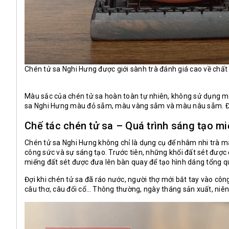
Chén tử sa Nghi Hưng được giới sành trà đánh giá cao về chất
Màu sắc của chén tử sa hoàn toàn tự nhiên, không sử dụng mà
sa Nghi Hưng màu đỏ sẫm, màu vàng sẫm và màu nâu sẫm. Đặc 
Chế tác chén tử sa – Quá trình sáng tạo mi
Chén tử sa Nghi Hưng không chỉ là dụng cụ để nhâm nhi trà mà 
công sức và sự sáng tạo. Trước tiên, những khối đất sét được 
miếng đất sét được đưa lên bàn quay để tạo hình dáng tổng q
Đợi khi chén tử sa đã ráo nước, người thợ mới bắt tay vào cô
câu thơ, câu đối cổ… Thông thường, ngày tháng sản xuất, niên 