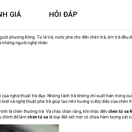
NH GIÁ
HỎI ĐÁP
người phương Đông. Từ lá trà, nước pha cho đến chén trà, ấm trà đều 
ủa những người nghệ nhân.
i nôi của nghệ thuật trà đạo. Những tách trà không chỉ xuất hiện tron
c biệt và nghệ thuật pha trà giúp tạo nên hương vị độc đáo của chén tr
hính là chén thưởng trà. Và chắc chắn rằng, khi nhắc đến
chén tử sa 
ệu chính để làm
chén tử sa
là loại đất sét mịn có chứa hàm lượng sắt 