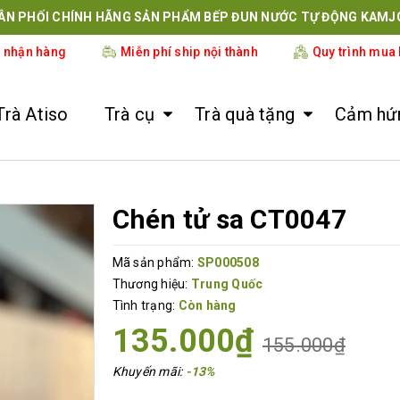
ÂN PHỐI CHÍNH HÃNG SẢN PHẨM BẾP ĐUN NƯỚC TỰ ĐỘNG KAMJ
i nhận hàng
Miễn phí ship nội thành
Quy trình mua
Trà Atiso
Trà cụ
Trà quà tặng
Cảm hứn
Chén tử sa CT0047
Mã sản phẩm:
SP000508
Thương hiệu:
Trung Quốc
Tình trạng:
Còn hàng
135.000₫
155.000₫
Khuyến mãi:
-13%