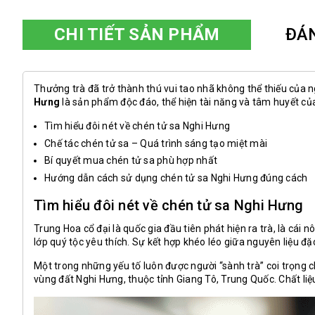
CHI TIẾT SẢN PHẨM
ĐÁ
Thưởng trà đã trở thành thú vui tao nhã không thể thiếu của 
Hưng
là sản phẩm độc đáo, thể hiện tài năng và tâm huyết c
T
ìm hiểu đôi nét về chén tử sa Nghi Hưng
Chế tác chén tử sa – Quá trình sáng tạo miệt mài
Bí quyết mua chén tử sa phù hợp nhất
Hướng dẫn cách sử dụng chén tử sa Nghi Hưng đúng cách
Tìm hiểu đôi nét về chén tử sa Nghi Hưng
Trung Hoa cổ đại là quốc gia đầu tiên phát hiện ra trà, là cá
lớp quý tộc yêu thích. Sự kết hợp khéo léo giữa nguyên liệu đặ
Một trong những yếu tố luôn được người “sành trà” coi trọng c
vùng đất Nghi Hưng, thuộc tỉnh Giang Tô, Trung Quốc. Chất li