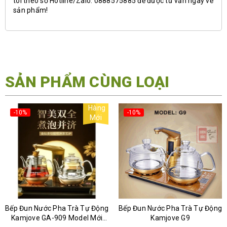
tôi theo số Hotline/Zalo: 0888575885 để được tư vấn ngay về
sản phẩm!
SẢN PHẨM CÙNG LOẠI
Hàng
-10%
-10%
Mới
Bếp Đun Nước Pha Trà Tự Động
Bếp Đun Nước Pha Trà Tự Động
Kamjove GA-909 Model Mới
Kamjove G9