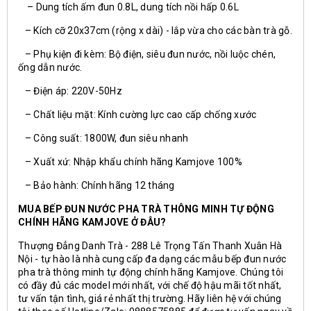
– Dung tích ấm đun 0.8L, dung tích nồi hấp 0.6L
– Kích cỡ 20x37cm (rộng x dài) - lắp vừa cho các bàn trà gỗ.
– Phụ kiện đi kèm: Bộ điện, siêu đun nước, nồi luộc chén,
ống dẫn nước.
– Điện áp: 220V-50Hz
– Chất liệu mặt: Kính cường lực cao cấp chống xước
– Công suất: 1800W, đun siêu nhanh
– Xuất xứ: Nhập khẩu chính hãng Kamjove 100%
– Bảo hành: Chính hãng 12 tháng
MUA BẾP ĐUN NƯỚC PHA TRÀ THÔNG MINH TỰ ĐỘNG
CHÍNH HÃNG KAMJOVE Ở ĐÂU?
Thượng Đẳng Danh Trà - 288 Lê Trọng Tấn Thanh Xuân Hà
Nội - tự hào là nhà cung cấp đa dạng các mẫu bếp đun nước
pha trà thông minh tự động chính hãng Kamjove. Chúng tôi
có đầy đủ các model mới nhất, với chế độ hậu mãi tốt nhất,
tư vấn tận tình, giá rẻ nhất thị trường. Hãy liên hệ với chúng