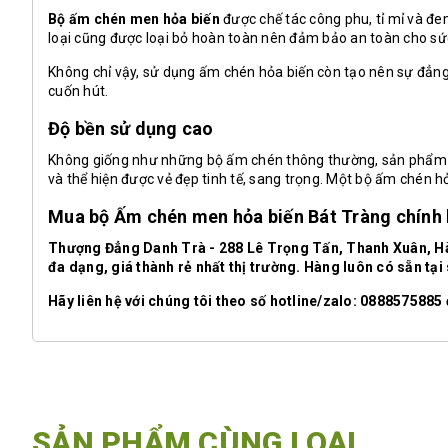
Bộ ấm chén men hỏa biến
được chế tác công phu, tỉ mỉ và đe
loại cũng được loại bỏ hoàn toàn nên đảm bảo an toàn cho sứ
Không chỉ vậy, sử dụng ấm chén hỏa biến còn tạo nên sự đẳng
cuốn hút.
Độ bền sử dụng cao
Không giống như những bộ ấm chén thông thường, sản phẩm me
và thể hiện được vẻ đẹp tinh tế, sang trọng. Một bộ ấm chén 
Mua bộ Ấm chén men hỏa biến Bát Tràng chính 
Thượng Đẳng Danh Trà - 288 Lê Trọng Tấn, Thanh Xuân, Hà 
đa dạng, giá thành rẻ nhất thị trường. Hàng luôn có sẵn t
Hãy liên hệ với chúng tôi theo số hotline/zalo: 0888575885
SẢN PHẨM CÙNG LOẠI