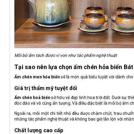
Mỗi bộ ấm tách được ví von như tác phẩm nghệ thuật
Tại sao nên lựa chọn ấm chén hỏa biến Bát
Ấm chén men hỏa biến
sẽ là món quà biếu tuyệt vời dành cho 
Giá trị thẩm mỹ tuyệt đối
Ấm chén hoả biến
sở hữu vẻ đẹp tinh hoa trời đất. Dưới sự th
độc đáo và vô cùng ấn tượng. Và điều đặc biệt là mỗi bộ ấm ché
Ngoài ra, mỗi một chi tiết nhỏ đều được chăm chút, trau chuốt
những tác phẩm nghệ thuật và không bao giờ lẫn lộn với những
Chất lượng cao cấp