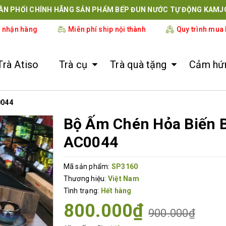
ÂN PHỐI CHÍNH HÃNG SẢN PHẨM BẾP ĐUN NƯỚC TỰ ĐỘNG KAMJ
i nhận hàng
Miễn phí ship nội thành
Quy trình mua
Trà Atiso
Trà cụ
Trà quà tặng
Cảm hứn
0044
Bộ Ấm Chén Hỏa Biến B
AC0044
Mã sản phẩm:
SP3160
Thương hiệu:
Việt Nam
Tình trạng:
Hết hàng
800.000₫
900.000₫