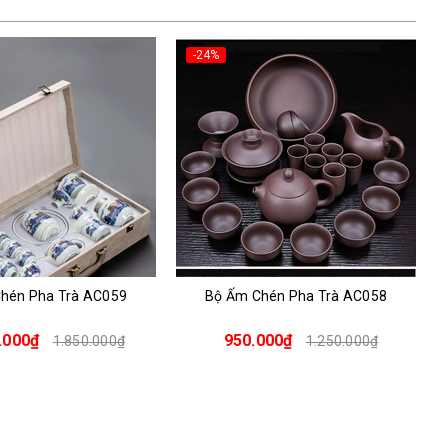
Hàng
-11%
Mới
hén Pha Trà AC058
Bộ Ấm Chén Hỏa Biến Bát Tràng
AC048
000₫
850.000₫
1.250.000₫
950.000₫