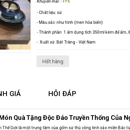
Khuyến mãi:
-11%
- Chất liệu: sứ
- Màu sắc: như hình (men hỏa biến)
- Thành phần: 1 ấm dung tích 350ml kèm đế ấm, 6
- Xuất xứ: Bát Tràng - Việt Nam
Hết hàng
NH GIÁ
HỎI ĐÁP
Món Quà Tặng Độc Đáo Truyền Thống Của Ng
 Thế Giới là một trung tâm của gốm sứ thủ công tinh xảo miền Bắc từ