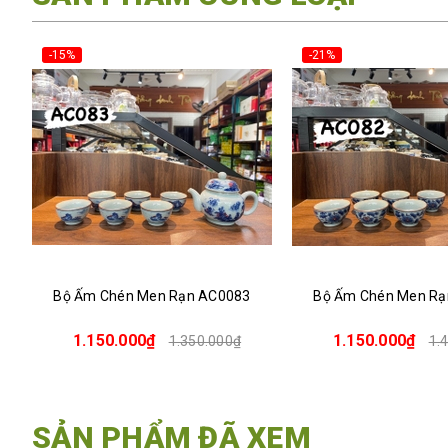
-21%
-22%
Bộ Ấm Chén Men Rạn AC0082
Bộ Ấm Chén Pha T
1.150.000₫
1.050.000₫
1.450.000₫
1.
SẢN PHẨM ĐÃ XEM