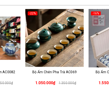
-16%
-24%
rà AC069
Bộ Ấm Chén Pha Trà AC059
Bộ Ấm C
1.550.000₫
950.
350.000₫
1.850.000₫