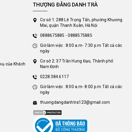
THƯỢNG ĐẲNG DANH TRÀ
Cơ sở 1: 288 Lê Trọng Tấn, phường Khương
Mai, quận Thanh Xuân, Hà Nội
0888675885 - 0888575885
Giờ làm việc : 8:00 a.m- 7:30 p.m Tất cả các
ngày
Cơ sở 2: 37 Trần Hưng Đạo, Thành phố
 vụ của Khách
Nam Định
0228.384.6117
Giờ làm việc : 8:00 a.m- 8:00 p.m Tất cả các
ngày
thuongdangdanhtra123@gmail.com