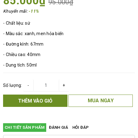
85.000₫
95.000₫
Khuyến mãi:
-11%
- Chất liệu: sứ
- Màu sắc: xanh, men hỏa biến
- Đường kính: 67mm
- Chiều cao: 40mm
- Dung tích: 50ml
Số lượng:
-
+
MUA NGAY
THÊM VÀO GIỎ
CHI TIẾT SẢN PHẨM
ĐÁNH GIÁ
HỎI ĐÁP