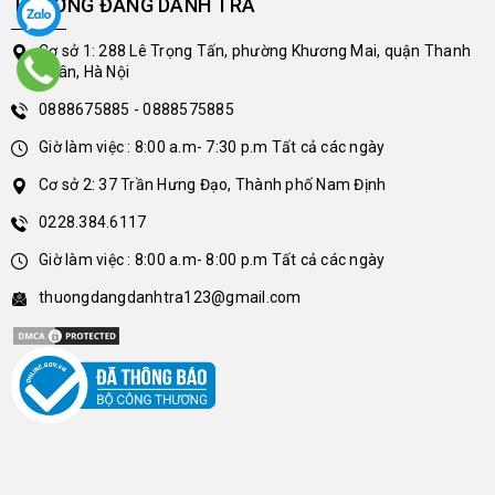
THƯỢNG ĐẲNG DANH TRÀ
Cơ sở 1: 288 Lê Trọng Tấn, phường Khương Mai, quận Thanh
Xuân, Hà Nội
0888675885 - 0888575885
Giờ làm việc : 8:00 a.m- 7:30 p.m Tất cả các ngày
Cơ sở 2: 37 Trần Hưng Đạo, Thành phố Nam Định
0228.384.6117
Giờ làm việc : 8:00 a.m- 8:00 p.m Tất cả các ngày
thuongdangdanhtra123@gmail.com