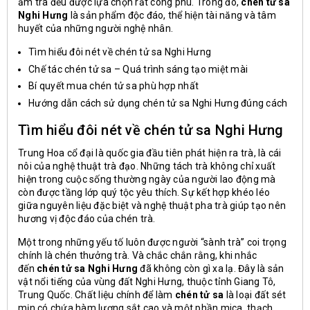
ấm trà đều được lựa chọn rất công phu. Trong đó,
chén tử sa
Nghi Hưng
là sản phẩm độc đáo, thể hiện tài năng và tâm
huyết của những người nghệ nhân.
T
ìm hiểu đôi nét về chén tử sa Nghi Hưng
Chế tác chén tử sa – Quá trình sáng tạo miệt mài
Bí quyết mua chén tử sa phù hợp nhất
Hướng dẫn cách sử dụng chén tử sa Nghi Hưng đúng cách
Tìm hiểu đôi nét về chén tử sa Nghi Hưng
Trung Hoa cổ đại là quốc gia đầu tiên phát hiện ra trà, là cái
nôi của nghệ thuật trà đạo. Những tách trà không chỉ xuất
hiện trong cuộc sống thường ngày của người lao động mà
còn được tầng lớp quý tộc yêu thích. Sự kết hợp khéo léo
giữa nguyên liệu đặc biệt và nghệ thuật pha trà giúp tạo nên
hương vị độc đáo của chén trà.
Một trong những yếu tố luôn được người “sành trà” coi trọng
chính là chén thưởng trà. Và chắc chắn rằng, khi nhắc
đến
chén tử sa Nghi Hưng
đã không còn gì xa lạ. Đây là sản
vật nổi tiếng của vùng đất Nghi Hưng, thuộc tỉnh Giang Tô,
Trung Quốc. Chất liệu chính để làm
chén tử sa
là loại đất sét
mịn có chứa hàm lượng sắt cao và một phần mica, thạch