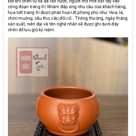
Đợi khi chén tử sa đã ráo nước, người thợ mới bắt tay vào
công đoạn trang trí. Nhằm đáp ứng nhu cầu của khách hàng,
họa tiết trang trí được phác họa rất phong phú như: Hoa, lá,
chim muông, câu thơ, câu đối cổ… Thông thường, ngày tháng
sản xuất, niên đại và tên nghệ nhân sẽ được ghi dưới đáy
chén để lưu giữ kỷ niệm.