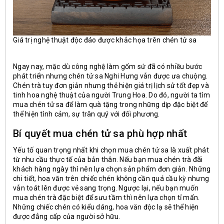
Giá trị nghệ thuật độc đáo được khắc họa trên chén tử sa
Ngay nay, mặc dù công nghệ làm gốm sứ đã có nhiều bước
phát triển nhưng chén tử sa Nghi Hưng vẫn được ưa chuộng.
Chén trà tuy đơn giản nhưng thẻ hiện giá trị lịch sử tốt đẹp và
tinh hoa nghệ thuật của người Trung Hoa. Do đó, người ta tìm
mua chén tử sa để làm quà tặng trong những dịp đặc biệt để
thể hiện tình cảm, sự trân quý với đối phương.
Bí quyết mua chén tử sa phù hợp nhất
Yếu tố quan trọng nhất khi chọn mua chén tử sa là xuất phát
từ nhu cầu thực tế của bản thân. Nếu bạn mua chén trà đãi
khách hàng ngày thì nên lựa chọn sản phẩm đơn giản. Những
chi tiết, hoa văn trên chiếc chén không cần quá cầu kỳ nhưng
vẫn toát lên được vẻ sang trọng. Ngược lại, nếu bạn muốn
mua chén trà đặc biệt để sưu tầm thì nên lựa chọn tỉ mẩn.
Những chiếc chén có kiểu dáng, hoa văn độc lạ sẽ thể hiện
được đẳng cấp của người sở hữu.