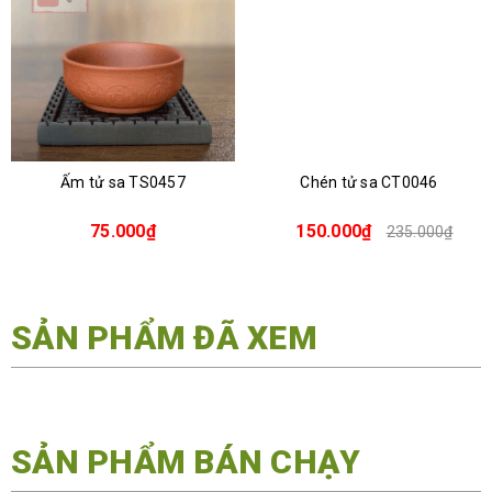
Ấm tử sa TS0457
Chén tử sa CT0046
75.000₫
150.000₫
235.000₫
SẢN PHẨM ĐÃ XEM
SẢN PHẨM BÁN CHẠY