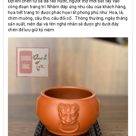
Đợi khi chén tử sa đã ráo nước, người thợ mới bắt tay vào
công đoạn trang trí. Nhằm đáp ứng nhu cầu của khách hàng,
họa tiết trang trí được phác họa rất phong phú như: Hoa, lá,
chim muông, câu thơ, câu đối cổ… Thông thường, ngày tháng
sản xuất, niên đại và tên nghệ nhân sẽ được ghi dưới đáy
chén để lưu giữ kỷ niệm.