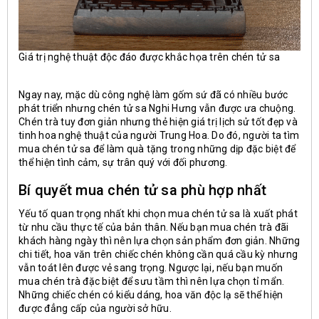
Giá trị nghệ thuật độc đáo được khắc họa trên chén tử sa
Ngay nay, mặc dù công nghệ làm gốm sứ đã có nhiều bước
phát triển nhưng chén tử sa Nghi Hưng vẫn được ưa chuộng.
Chén trà tuy đơn giản nhưng thẻ hiện giá trị lịch sử tốt đẹp và
tinh hoa nghệ thuật của người Trung Hoa. Do đó, người ta tìm
mua chén tử sa để làm quà tặng trong những dịp đặc biệt để
thể hiện tình cảm, sự trân quý với đối phương.
Bí quyết mua chén tử sa phù hợp nhất
Yếu tố quan trọng nhất khi chọn mua chén tử sa là xuất phát
từ nhu cầu thực tế của bản thân. Nếu bạn mua chén trà đãi
khách hàng ngày thì nên lựa chọn sản phẩm đơn giản. Những
chi tiết, hoa văn trên chiếc chén không cần quá cầu kỳ nhưng
vẫn toát lên được vẻ sang trọng. Ngược lại, nếu bạn muốn
mua chén trà đặc biệt để sưu tầm thì nên lựa chọn tỉ mẩn.
Những chiếc chén có kiểu dáng, hoa văn độc lạ sẽ thể hiện
được đẳng cấp của người sở hữu.