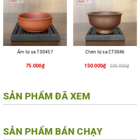
Ấm tử sa TS0457
Chén tử sa CT0046
75.000₫
150.000₫
235.000₫
SẢN PHẨM ĐÃ XEM
SẢN PHẨM BÁN CHẠY