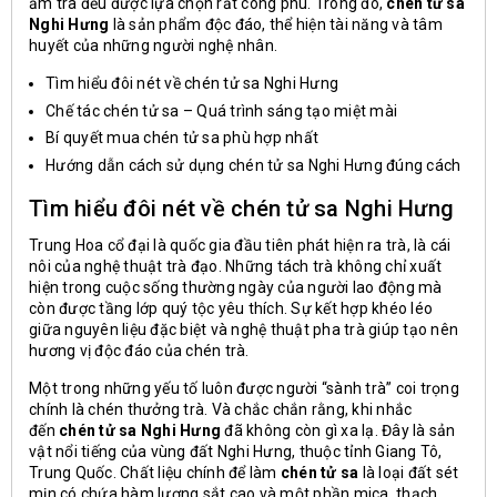
ấm trà đều được lựa chọn rất công phu. Trong đó,
chén tử sa
Nghi Hưng
là sản phẩm độc đáo, thể hiện tài năng và tâm
huyết của những người nghệ nhân.
T
ìm hiểu đôi nét về chén tử sa Nghi Hưng
Chế tác chén tử sa – Quá trình sáng tạo miệt mài
Bí quyết mua chén tử sa phù hợp nhất
Hướng dẫn cách sử dụng chén tử sa Nghi Hưng đúng cách
Tìm hiểu đôi nét về chén tử sa Nghi Hưng
Trung Hoa cổ đại là quốc gia đầu tiên phát hiện ra trà, là cái
nôi của nghệ thuật trà đạo. Những tách trà không chỉ xuất
hiện trong cuộc sống thường ngày của người lao động mà
còn được tầng lớp quý tộc yêu thích. Sự kết hợp khéo léo
giữa nguyên liệu đặc biệt và nghệ thuật pha trà giúp tạo nên
hương vị độc đáo của chén trà.
Một trong những yếu tố luôn được người “sành trà” coi trọng
chính là chén thưởng trà. Và chắc chắn rằng, khi nhắc
đến
chén tử sa Nghi Hưng
đã không còn gì xa lạ. Đây là sản
vật nổi tiếng của vùng đất Nghi Hưng, thuộc tỉnh Giang Tô,
Trung Quốc. Chất liệu chính để làm
chén tử sa
là loại đất sét
mịn có chứa hàm lượng sắt cao và một phần mica, thạch