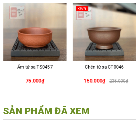
-36%
Ấm tử sa TS0457
Chén tử sa CT0046
75.000₫
150.000₫
235.000₫
SẢN PHẨM ĐÃ XEM