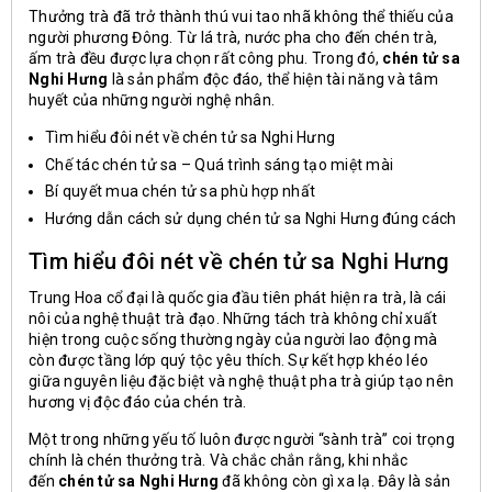
Thưởng trà đã trở thành thú vui tao nhã không thể thiếu của
người phương Đông. Từ lá trà, nước pha cho đến chén trà,
ấm trà đều được lựa chọn rất công phu. Trong đó,
chén tử sa
Nghi Hưng
là sản phẩm độc đáo, thể hiện tài năng và tâm
huyết của những người nghệ nhân.
T
ìm hiểu đôi nét về chén tử sa Nghi Hưng
Chế tác chén tử sa – Quá trình sáng tạo miệt mài
Bí quyết mua chén tử sa phù hợp nhất
Hướng dẫn cách sử dụng chén tử sa Nghi Hưng đúng cách
Tìm hiểu đôi nét về chén tử sa Nghi Hưng
Trung Hoa cổ đại là quốc gia đầu tiên phát hiện ra trà, là cái
nôi của nghệ thuật trà đạo. Những tách trà không chỉ xuất
hiện trong cuộc sống thường ngày của người lao động mà
còn được tầng lớp quý tộc yêu thích. Sự kết hợp khéo léo
giữa nguyên liệu đặc biệt và nghệ thuật pha trà giúp tạo nên
hương vị độc đáo của chén trà.
Một trong những yếu tố luôn được người “sành trà” coi trọng
chính là chén thưởng trà. Và chắc chắn rằng, khi nhắc
đến
chén tử sa Nghi Hưng
đã không còn gì xa lạ. Đây là sản