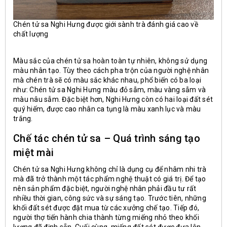
Chén tử sa Nghi Hưng được giới sành trà đánh giá cao về
chất lượng
Màu sắc của chén tử sa hoàn toàn tự nhiên, không sử dụng
màu nhân tạo. Tùy theo cách pha trộn của người nghệ nhân
mà chén trà sẽ có màu sắc khác nhau, phổ biến có ba loại
như: Chén tử sa Nghi Hưng màu đỏ sẫm, màu vàng sẫm và
màu nâu sẫm. Đặc biệt hơn, Nghi Hưng còn có hai loại đất sét
quý hiếm, được cao nhân ca tụng là màu xanh lục và màu
trắng.
Chế tác chén tử sa – Quá trình sáng tạo
miệt mài
Chén tử sa Nghi Hưng không chỉ là dụng cụ để nhâm nhi trà
mà đã trở thành một tác phẩm nghệ thuật có giá trị. Để tạo
nên sản phẩm đặc biệt, người nghệ nhân phải đầu tư rất
nhiều thời gian, công sức và sự sáng tạo. Trước tiên, những
khối đất sét được đặt mua từ các xưởng chế tạo. Tiếp đó,
người thợ tiến hành chia thành từng miếng nhỏ theo khối
lượng đã định sẵn. Cuối cùng, miếng đất sét được đưa lên