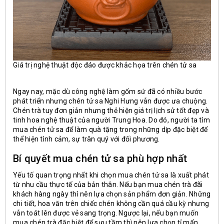
Giá trị nghệ thuật độc đáo được khắc họa trên chén tử sa
Ngay nay, mặc dù công nghệ làm gốm sứ đã có nhiều bước
phát triển nhưng chén tử sa Nghi Hưng vẫn được ưa chuộng.
Chén trà tuy đơn giản nhưng thẻ hiện giá trị lịch sử tốt đẹp và
tinh hoa nghệ thuật của người Trung Hoa. Do đó, người ta tìm
mua chén tử sa để làm quà tặng trong những dịp đặc biệt để
thể hiện tình cảm, sự trân quý với đối phương.
Bí quyết mua chén tử sa phù hợp nhất
Yếu tố quan trọng nhất khi chọn mua chén tử sa là xuất phát
từ nhu cầu thực tế của bản thân. Nếu bạn mua chén trà đãi
khách hàng ngày thì nên lựa chọn sản phẩm đơn giản. Những
chi tiết, hoa văn trên chiếc chén không cần quá cầu kỳ nhưng
vẫn toát lên được vẻ sang trọng. Ngược lại, nếu bạn muốn
mua chén trà đặc biệt để sưu tầm thì nên lựa chọn tỉ mẩn.