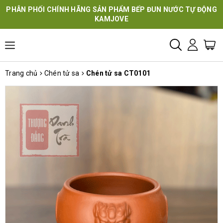
PHÂN PHỐI CHÍNH HÃNG SẢN PHẨM BẾP ĐUN NƯỚC TỰ ĐỘNG
KAMJOVE
Trang chủ
Chén tử sa
Chén tử sa CT0101