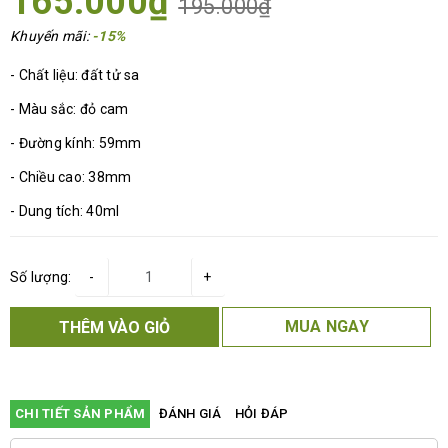
165.000₫
195.000₫
Khuyến mãi:
-15%
- Chất liệu: đất tử sa
- Màu sắc: đỏ cam
- Đường kính: 59mm
- Chiều cao: 38mm
- Dung tích: 40ml
Số lượng:
-
+
MUA NGAY
THÊM VÀO GIỎ
CHI TIẾT SẢN PHẨM
ĐÁNH GIÁ
HỎI ĐÁP