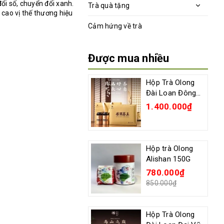
ổi số, chuyển đổi xanh.
Trà quà tặng
 cao vị thế thương hiệu
Cảm hứng về trà
Được mua nhiều
Hộp Trà Olong
Đài Loan Đông
Đỉnh Hãng Wan
1.400.000₫
Long Zen 300G
Hộp trà Olong
Alishan 150G
780.000₫
850.000₫
Hộp Trà Olong