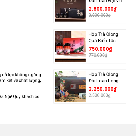
Đài Loan Đại Vũ
Lĩnh Wan Long
2.800.000₫
Zen 300G
3.000.000₫
Hộp Trà Olong
Quà Biếu Tân
Xuân
750.000₫
770.000₫
Hộp Trà Olong
g nỗ lực không ngừng
am kết về chất lượng,
Đài Loan Long
Phụng 300G
2.250.000₫
2.500.000₫
Hà Nội! Quý khách có