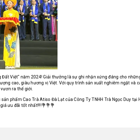
 Đất Việt" năm 2024! Giải thưởng là sự ghi nhận xứng đáng cho nhữn
ợng cao, giàu hương vị Việt. Với quy trình sản xuất nghiêm ngặt và c
vươn ra thế giới.
c sản phẩm Cao Trà Atiso Đà Lạt của Công Ty TNHH Trà Ngọc Duy tại 
iá ưu đãi tốt nhất!!!!💐💐💐