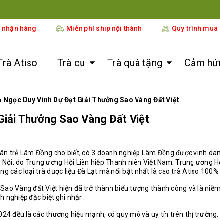
ÂN PHỐI CHÍNH HÃNG SẢN PHẨM BẾP ĐUN NƯỚC TỰ ĐỘNG KAMJ
i nhận hàng
Miễn phí ship nội thành
Quy trình mua
Trà Atiso
Trà cụ
Trà quà tặng
Cảm hứn
 Ngọc Duy Vinh Dự Đạt Giải Thưởng Sao Vàng Đất Việt
Giải Thưởng Sao Vàng Đất Việt
 trẻ Lâm Đồng cho biết, có 3 doanh nghiệp Lâm Đồng được vinh danh
 Nội, do Trung ương Hội Liên hiệp Thanh niên Việt Nam, Trung ương H
 các loại trà dược liệu Đà Lạt mà nổi bật nhất là cao trà Atiso 100% 
 Sao Vàng đất Việt hiện đã trở thành biểu tượng thành công và là niề
nh nghiệp đặc biệt ghi nhận.
4 đều là các thương hiệu mạnh, có quy mô và uy tín trên thị trường. 