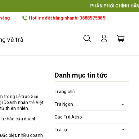
OVE
 hàng
Hotline đặt hàng nhanh: 0888575885
g về trà
Danh mục tin tức
Trang chủ
 trong Lễ trao Giải
ội Doanh nhân trẻ Việt
Trà Ngon
từ thiên nhiên.
Cao Trà Atiso
m tự hào của doanh
Trà cụ
Đặc biệt, nhiều doanh