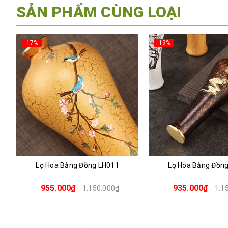
SẢN PHẨM CÙNG LOẠI
-19%
-14%
Lọ Hoa Bằng Đồng LH012
Dao Tách Trà Phổ Nhĩ
DT006
935.000₫
625.000₫
1.150.000₫
72