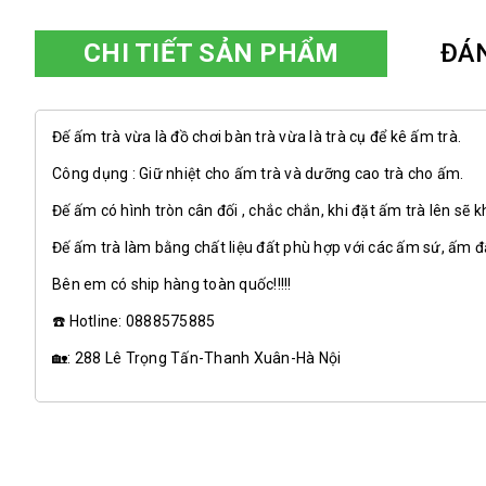
CHI TIẾT SẢN PHẨM
ĐÁ
Đế ấm trà vừa là đồ chơi bàn trà vừa là trà cụ để kê ấm trà.
Công dụng : Giữ nhiệt cho ấm trà và dưỡng cao trà cho ấm.
Đế ấm có hình tròn cân đối , chắc chắn, khi đặt ấm trà lên sẽ k
Đế ấm trà làm bằng chất liệu đất phù hợp với các ấm sứ, ấm đấ
Bên em có ship hàng toàn quốc!!!!!
☎️ Hotline:
0888575885
🏡: 288 Lê Trọng Tấn-Thanh Xuân-Hà Nội