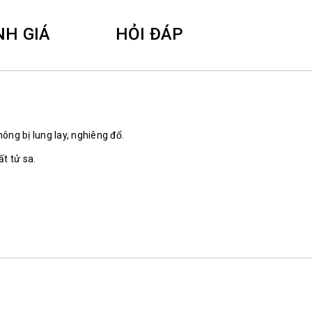
NH GIÁ
HỎI ĐÁP
hông bị lung lay, nghiêng đổ.
t tử sa.