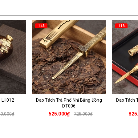
-11%
-34%
 Bằng Đồng
Dao Tách Trà Phổ Nhĩ Bằng Đồng
Kê 
DT007
825.000₫
395
5.000₫
925.000₫