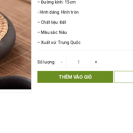
– Đường kính: 15cm
- Hình dáng: Hình tròn
– Chất liệu: Đất
– Màu sắc: Nâu
– Xuất xứ: Trung Quốc
Số lượng:
-
+
THÊM VÀO GIỎ