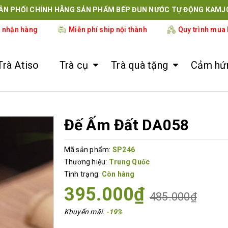
ÂN PHỐI CHÍNH HÃNG SẢN PHẨM BẾP ĐUN NƯỚC TỰ ĐỘNG KAMJ
i nhận hàng
Miễn phí ship nội thành
Quy trình mua
Trà Atiso
Trà cụ
Trà quà tặng
Cảm hứn
Đế Ấm Đất DA058
Mã sản phẩm:
SP246
Thương hiệu:
Trung Quốc
Tình trạng:
Còn hàng
395.000₫
485.000₫
Khuyến mãi:
-19%