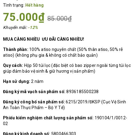
Tình trạng:
Hết hàng
75.000₫
85.000₫
Khuyến mãi:
-12%
MUA CÀNG NHIỀU ƯU ĐÃI CÀNG NHIỀU!
Thành phần:
100% atiso nguyên chất (50% thân atiso, 50% rễ
atiso) (không phụ gia & không có chất bảo quản)
Quy cách:
Hộp 50 túi lọc (đặc biệt có bao zipper ngoài từng túi lọc
giúp đảm bảo vệ sinh & giữ hương vị sản phẩm)
Hạn sử dụng:
2 năm
Đăng ký mã vạch sản phẩm số:
8936185500238
Đăng ký công bố sản phẩm số:
6215/2019/ĐKSP (Cục Vệ Sinh
An Toàn Thực Phẩm – Bộ Y Tế)
Phiếu kiểm nghiệm chất lượng sản phẩm số:
190104/1/0012-
02
Đăng ký kinh doanh số:
5800466303