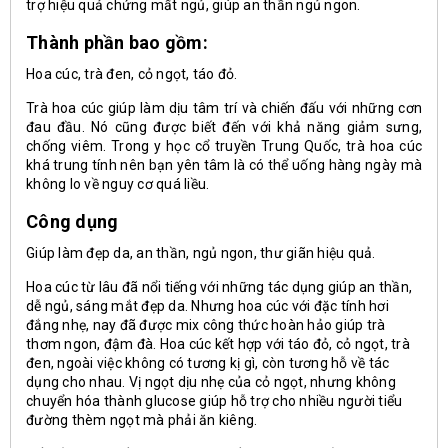
trợ hiệu quả chứng mất ngủ, giúp an thần ngủ ngon.
Thành phần bao gồm:
Hoa cúc
, trà đen, cỏ ngọt, táo đỏ.
Trà hoa cúc
giúp làm dịu tâm trí và chiến đấu với những cơn
đau đầu. Nó cũng được biết đến với khả năng giảm sưng,
chống viêm. Trong y học cổ truyền Trung Quốc, trà hoa cúc
khá trung tính nên bạn yên tâm là có thể uống hàng ngày mà
không lo về nguy cơ quá liều.
Công dụng
Giúp làm đẹp da, an thần, ngủ ngon, thư giãn hiệu quả.
Hoa cúc từ lâu đã nổi tiếng với những tác dụng giúp an thần,
dễ ngủ, sáng mắt đẹp da. Nhưng hoa cúc với đặc tính hơi
đắng nhẹ, nay đã được mix công thức hoàn hảo giúp trà
thơm ngon, đậm đà. Hoa cúc kết hợp với táo đỏ, cỏ ngọt, trà
đen, ngoài việc không có tương kị gì, còn tương hỗ về tác
dụng cho nhau. Vị ngọt dịu nhẹ của cỏ ngọt, nhưng không
chuyển hóa thành glucose giúp hỗ trợ cho nhiều người tiểu
đường thèm ngọt mà phải ăn kiêng.