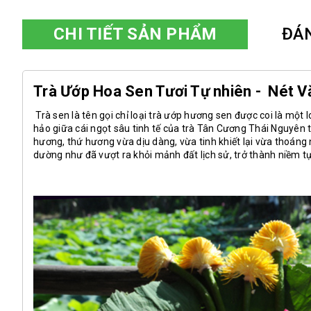
CHI TIẾT SẢN PHẨM
ĐÁ
Trà Ướp Hoa Sen Tươi Tự nhiên - Nét V
Trà sen là tên gọi chỉ loại trà ướp hương sen được coi là một 
hảo giữa cái ngọt sâu tinh tế của trà Tân Cương Thái Nguyên
hương, thứ hương vừa dịu dàng, vừa tinh khiết lại vừa thoáng
dường như đã vượt ra khỏi mảnh đất lịch sử, trở thành niềm tự