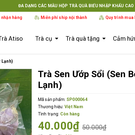
ĐA DẠNG CÁC MẪU HỘP TRÀ QUÀ BIẾU NHẬP KHẨU CAO CẤP
i nhận hàng
Miễn phí ship nội thành
Quy trình mua
Trà Atiso
Trà cụ
Trà quà tặng
Cảm hứn
 Lạnh)
Trà Sen Ướp Sổi (Sen B
Lạnh)
Mã sản phẩm:
SP000064
Thương hiệu:
Việt Nam
Tình trạng:
Còn hàng
40.000₫
50.000₫