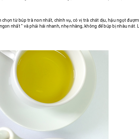
chọn từ búp trà non nhất, chính vụ, có vị trà chát dịu, hậu ngọt đư
"ngon nhất " và phải hái nhanh, nhẹ nhàng, không để búp bị nhàu nát. L