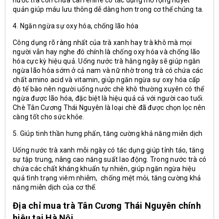
nước trà còn chứa caffenine có tác dụng mở rộng huyết
quản giúp máu lưu thông dễ dàng hơn trong cơ thể chúng ta.
4. Ngăn ngừa sự oxy hóa, chống lão hóa
Công dụng rõ ràng nhất của trà xanh hay trà khô mà mọi
người vẫn hay nghe đó chính là chống oxy hóa và chống lão
hóa cực kỳ hiệu quả. Uống nước trà hằng ngày sẽ giúp ngăn
ngừa lão hóa sớm ở cả nam và nữ nhờ trong trà có chứa các
chất amino acid và vitamin, giúp ngăn ngừa sự oxy hóa cấp
độ tế bào nên người uống nước chè khô thường xuyên có thể
ngừa được lão hóa, đặc biệt là hiệu quả cả với người cao tuổi.
Chè Tân Cương Thái Nguyên là loại chè đã được chọn lọc nên
càng tốt cho sức khỏe.
5. Giúp tinh thần hưng phấn, tăng cường khả năng miễn dịch
Uống nước trà xanh mỗi ngày có tác dụng giúp tỉnh táo, tăng
sự tập trung, nâng cao năng suất lao động. Trong nước trà có
chứa các chất kháng khuẩn tự nhiên, giúp ngăn ngừa hiệu
quả tình trạng viêm nhiễm, chống mệt mỏi, tăng cường khả
năng miễn dịch của cơ thể.
Địa chỉ mua trà Tân Cương Thái Nguyên chính
hiệu tại Hà Nội