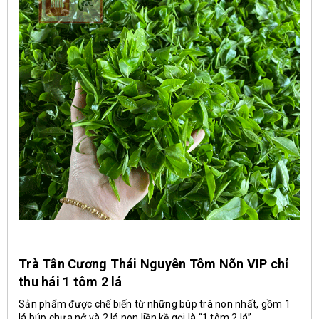
Trà Tân Cương Thái Nguyên Tôm Nõn VIP chỉ
thu hái 1 tôm 2 lá
Sản phẩm được chế biến từ những búp trà non nhất, gồm 1
lá búp chưa nở và 2 lá non liền kề gọi là “1 tôm 2 lá”.