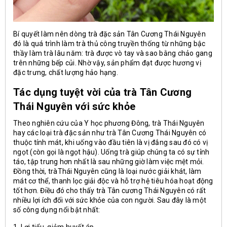
Bí quyết làm nên dòng trà đặc sản Tân Cương Thái Nguyên
đó là quá trình làm trà thủ công truyền thống từ những bậc
thầy làm trà lâu năm: trà được vò tay và sao bằng chảo gang
trên những bếp củi. Nhờ vậy, sản phẩm đạt được hương vị
đặc trưng, chất lượng hảo hạng.
Tác dụng tuyệt vời của trà Tân Cương
Thái Nguyên với sức khỏe
Theo nghiên cứu của Y học phương Đông, trà Thái Nguyên
hay các loại trà đặc sản như trà Tân Cương Thái Nguyên có
thuộc tính mát, khi uống vào đầu tiên là vị đắng sau đó có vị
ngọt (còn gọi là ngọt hậu). Uống trà giúp chúng ta có sự tỉnh
táo, tập trung hơn nhất là sau những giờ làm việc mệt mỏi.
Đồng thời, tràThái Nguyên cũng là loại nước giải khát, làm
mát cơ thể, thanh lọc giải độc và hỗ trợ hệ tiêu hóa hoạt động
tốt hơn. Điều đó cho thấy trà Tân cương Thái Nguyên có rất
nhiều lợi ích đối với sức khỏe của con người. Sau đây là một
số công dụng nổi bật nhất: