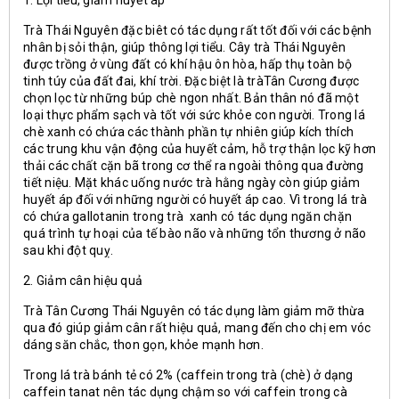
1. Lợi tiểu, giảm huyết áp
Trà Thái Nguyên đặc biêt có tác dụng rất tốt đối với các bệnh
nhân bị sỏi thận, giúp thông lợi tiểu. Cây trà Thái Nguyên
được trồng ở vùng đất có khí hậu ôn hòa, hấp thụ toàn bộ
tinh túy của đất đai, khí trời. Đặc biệt là tràTân Cương được
chọn lọc từ những búp chè ngon nhất. Bản thân nó đã một
loại thực phẩm sạch và tốt với sức khỏe con người. Trong lá
chè xanh có chứa các thành phần tự nhiên giúp kích thích
các trung khu vận động của huyết cảm, hỗ trợ thận lọc kỹ hơn
thải các chất cặn bã trong cơ thể ra ngoài thông qua đường
tiết niệu. Mặt khác uống nước trà hằng ngày còn giúp giảm
huyết áp đối với những người có huyết áp cao. Vì trong lá trà
có chứa gallotanin trong trà xanh có tác dụng ngăn chặn
quá trình tự hoại của tế bào não và những tổn thương ở não
sau khi đột quỵ.
2. Giảm cân hiệu quả
Trà Tân Cương Thái Nguyên có tác dụng làm giảm mỡ thừa
qua đó giúp giảm cân rất hiệu quả, mang đến cho chị em vóc
dáng săn chắc, thon gọn, khỏe mạnh hơn.
Trong lá trà bánh tẻ có 2% (caffein trong trà (chè) ở dạng
caffein tanat nên tác dụng chậm so với caffein trong cà