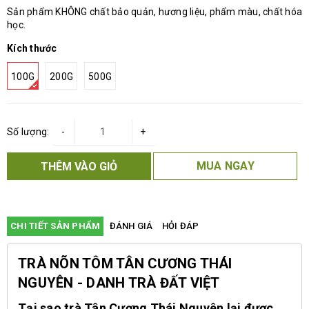
Sản phẩm KHÔNG chất bảo quản, hương liệu, phẩm màu, chất hóa
học.
Kích thước
100G
200G
500G
Số lượng:
-
+
MUA NGAY
THÊM VÀO GIỎ
CHI TIẾT SẢN PHẨM
ĐÁNH GIÁ
HỎI ĐÁP
TRÀ NÕN TÔM TÂN CƯƠNG THÁI
NGUYÊN - DANH TRÀ ĐẤT VIỆT
Tại sao trà Tân Cương Thái Nguyên lại được