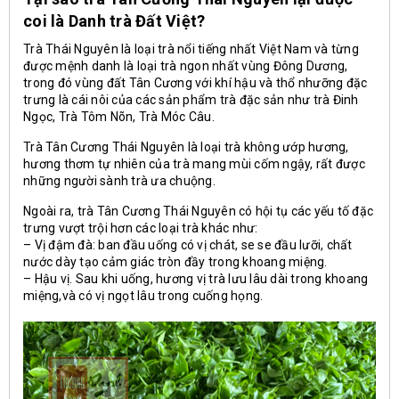
coi là Danh trà Đất Việt?
Trà Thái Nguyên là loại trà nổi tiếng nhất Việt Nam và từng
được mệnh danh là loại trà ngon nhất vùng Đông Dương,
trong đó vùng đất Tân Cương với khí hậu và thổ nhưỡng đặc
trưng là cái nôi của các sản phẩm trà đặc sản như trà Đinh
Ngọc, Trà Tôm Nõn, Trà Móc Câu.
Trà Tân Cương Thái Nguyên là loại trà không ướp hương,
hương thơm tự nhiên của trà mang mùi cốm ngậy, rất được
những người sành trà ưa chuộng.
Ngoài ra, trà Tân Cương Thái Nguyên có hội tụ các yếu tố đặc
trưng vượt trội hơn các loại trà khác như:
– Vị đậm đà: ban đầu uống có vị chát, se se đầu lưỡi, chất
nước dày tạo cảm giác tròn đầy trong khoang miệng.
– Hậu vị. Sau khi uống, hương vị trà lưu lâu dài trong khoang
miệng,và có vị ngọt lâu trong cuống họng.