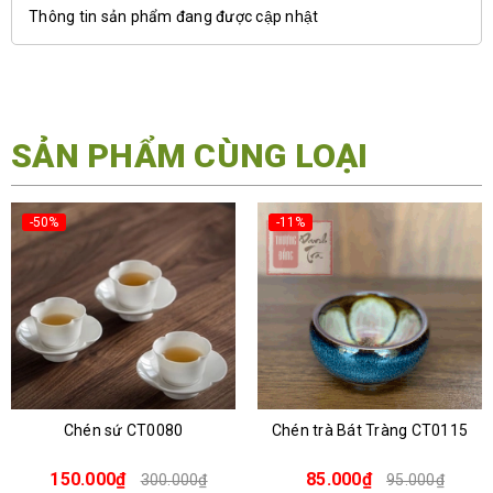
Thông tin sản phẩm đang được cập nhật
SẢN PHẨM CÙNG LOẠI
-50%
-11%
Chén sứ CT0080
Chén trà Bát Tràng CT0115
150.000₫
85.000₫
300.000₫
95.000₫