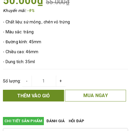
50.000₫
55.000₫
Khuyến mãi:
-9%
- Chất liệu: sứ mỏng , chén vỏ trứng
- Màu sắc: trắng
- Đường kính: 45mm
- Chiều cao: 46mm
- Dung tích: 35ml
Số lượng:
-
+
MUA NGAY
THÊM VÀO GIỎ
CHI TIẾT SẢN PHẨM
ĐÁNH GIÁ
HỎI ĐÁP