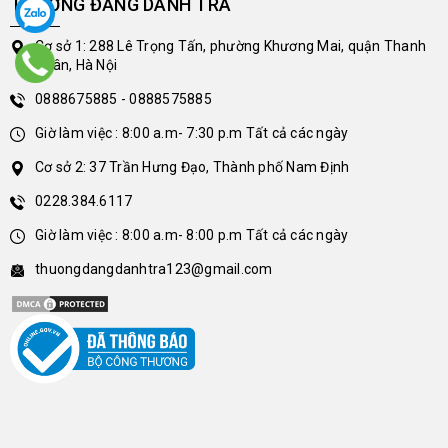
THƯỢNG ĐẲNG DANH TRÀ
Cơ sở 1: 288 Lê Trọng Tấn, phường Khương Mai, quận Thanh
Xuân, Hà Nội
0888675885 - 0888575885
Giờ làm việc : 8:00 a.m- 7:30 p.m Tất cả các ngày
Cơ sở 2: 37 Trần Hưng Đạo, Thành phố Nam Định
0228.384.6117
Giờ làm việc : 8:00 a.m- 8:00 p.m Tất cả các ngày
thuongdangdanhtra123@gmail.com